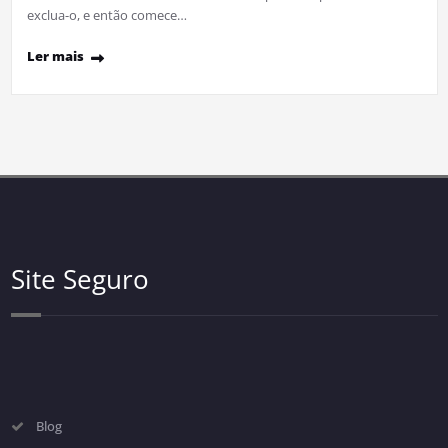
exclua-o, e então comece…
Ler mais
Site Seguro
Blog