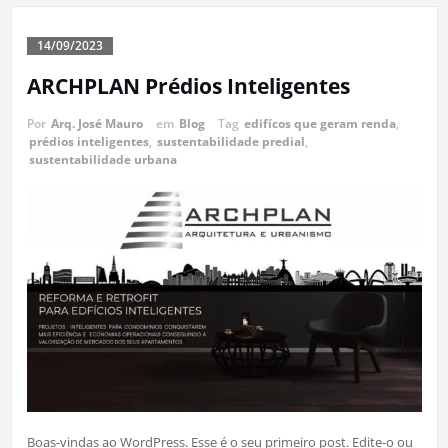
14/09/2023
ARCHPLAN Prédios Inteligentes
Por
Arq. José Mauro
em
Blog
Tag
edifícos que geram renda
,
prédios inteligentes
,
sustentabilidade predial
,
sustentabilidade urbana
Boas-vindas ao WordPress. Esse é o seu primeiro post. Edite-o ou