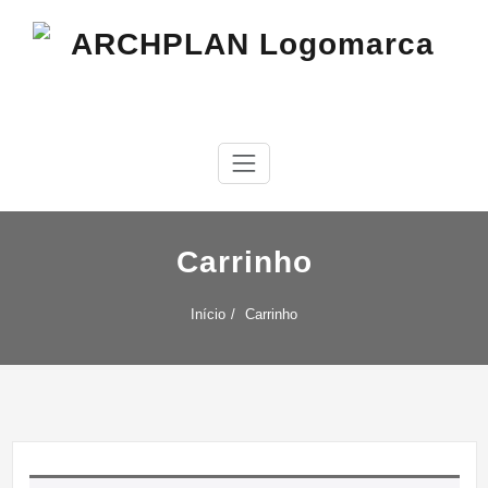
Skip
to
content
arquitetura, urbanismo e sustentabilidade
ARCHPLAN
Carrinho
Início
Carrinho