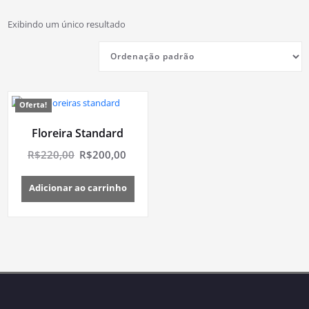
Exibindo um único resultado
Oferta!
Floreira Standard
O
O
R$
220,00
R$
200,00
preço
preço
original
atual
Adicionar ao carrinho
era:
é:
R$220,00.
R$200,00.