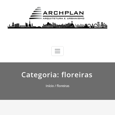
Skip
to
content
ARCHPLAN
arquitetura, urbanismo e sustentabilidade
Categoria:
floreiras
Início
/ floreiras