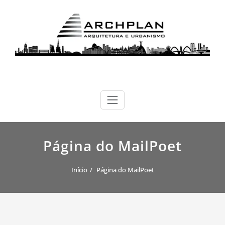
Skip
to
content
ARCHPLAN
arquitetura, urbanismo e sustentabilidade
Página do MailPoet
Início
Página do MailPoet